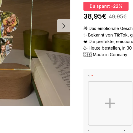
Du sparst
-22%
38,95€
49,95€
Nächste
🎁 Das emotionale Gesc
✨ Bekannt von TikTok, gib
❤️ Die perfekte, emotio
🥳 Heute bestellen, in 3
🇩🇪 Made in Germany
FARBE
GRÖSSE
1
*
Transparent
Hochformat