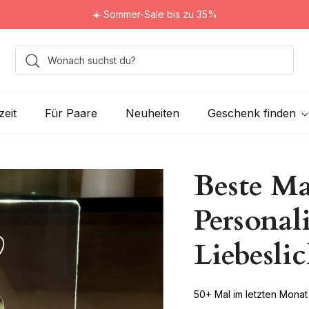
☀️ Sommer-Sale bis zu 35%
eit
Für Paare
Neuheiten
Geschenk finden
Beste M
Personali
Liebesli
50+ Mal im letzten Monat